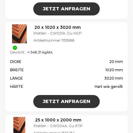
JETZT ANFRAGEN
20 x 1020 x 3020 mm
Platten
-
CW021A, Cu-HCP
Artikelnummer
1135988
Gewicht:
≈ 548,31 kg/stk
DICKE
20 mm
BREITE
1020 mm
LÄNGE
3020 mm
HÄRTE
Hart wie gerollt
JETZT ANFRAGEN
25 x 1000 x 2000 mm
Platten
-
CW004A, Cu-ETP
Artikelnummer
1361484