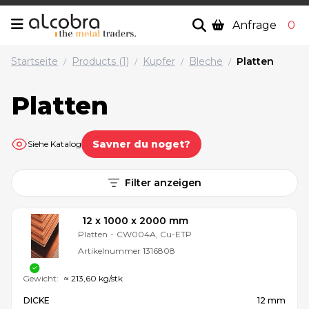
Anfrage
0
Startseite
Products (1)
Kupfer
Bleche
Platten
/
/
/
/
Platten
Savner du noget?
Siehe Katalog
Filter anzeigen
12 x 1000 x 2000 mm
Platten
-
CW004A, Cu-ETP
Artikelnummer
1316808
Gewicht:
≈ 213,60 kg/stk
DICKE
12 mm