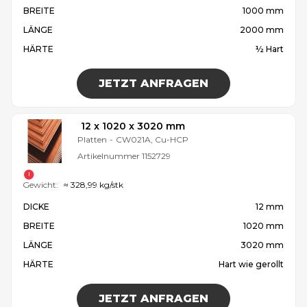
BREITE
1000 mm
LÄNGE
2000 mm
HÄRTE
½ Hart
JETZT ANFRAGEN
12 x 1020 x 3020 mm
Platten
-
CW021A, Cu-HCP
Artikelnummer
1152729
Gewicht:
≈ 328,99 kg/stk
DICKE
12 mm
BREITE
1020 mm
LÄNGE
3020 mm
HÄRTE
Hart wie gerollt
JETZT ANFRAGEN