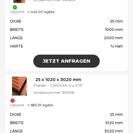
Gewicht:
≈ 445,00 kg/stk
DICKE
25 mm
BREITE
1000 mm
LÄNGE
2000 mm
HÄRTE
½ Hart
JETZT ANFRAGEN
25 x 1020 x 3020 mm
Platten
-
CW004A, Cu-ETP
Artikelnummer
1319059
Gewicht:
≈ 685,39 kg/stk
DICKE
25 mm
BREITE
1020 mm
LÄNGE
3020 mm