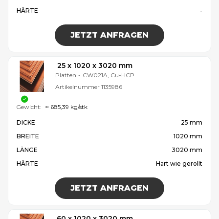
HÄRTE
-
JETZT ANFRAGEN
25 x 1020 x 3020 mm
Platten
-
CW021A, Cu-HCP
Artikelnummer
1135986
Gewicht:
≈ 685,39 kg/stk
DICKE
25 mm
BREITE
1020 mm
LÄNGE
3020 mm
HÄRTE
Hart wie gerollt
JETZT ANFRAGEN
60 x 1020 x 3020 mm