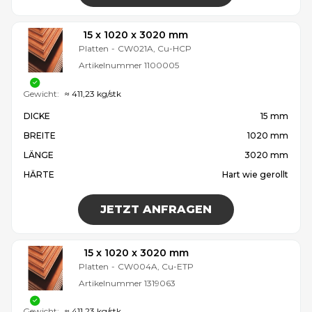
15 x 1020 x 3020 mm
Platten
-
CW021A, Cu-HCP
Artikelnummer
1100005
Gewicht:
≈ 411,23 kg/stk
DICKE
15 mm
BREITE
1020 mm
LÄNGE
3020 mm
HÄRTE
Hart wie gerollt
JETZT ANFRAGEN
15 x 1020 x 3020 mm
Platten
-
CW004A, Cu-ETP
Artikelnummer
1319063
Gewicht:
≈ 411,23 kg/stk