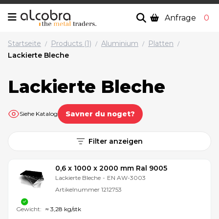
Anfrage
0
Startseite
Products (1)
Aluminium
Platten
/
/
/
/
Lackierte Bleche
Lackierte Bleche
Savner du noget?
Siehe Katalog
Filter anzeigen
0,6 x 1000 x 2000 mm Ral 9005
Lackierte Bleche
-
EN AW-3003
Artikelnummer
1212753
Gewicht:
≈ 3,28 kg/stk