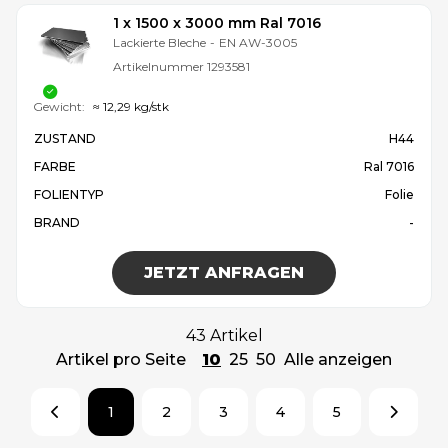
1 x 1500 x 3000 mm Ral 7016
Lackierte Bleche
-
EN AW-3005
Artikelnummer
1293581
Gewicht:
≈ 12,29 kg/stk
ZUSTAND
H44
FARBE
Ral 7016
FOLIENTYP
Folie
BRAND
-
JETZT ANFRAGEN
43 Artikel
Artikel pro Seite
10
25
50
Alle anzeigen
1
2
3
4
5