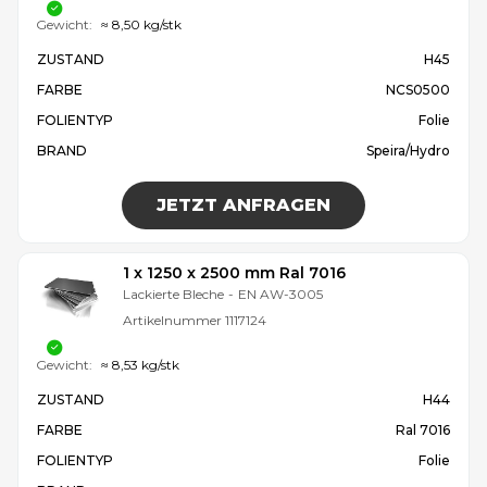
Gewicht:
≈ 8,50 kg/stk
ZUSTAND
H45
FARBE
NCS0500
FOLIENTYP
Folie
BRAND
Speira/Hydro
JETZT ANFRAGEN
1 x 1250 x 2500 mm Ral 7016
Lackierte Bleche
-
EN AW-3005
Artikelnummer
1117124
Gewicht:
≈ 8,53 kg/stk
ZUSTAND
H44
FARBE
Ral 7016
FOLIENTYP
Folie