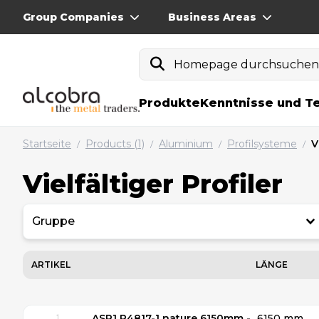
Group Companies
Business Areas
Homepage durchsuche
Produkte
Kenntnisse und T
Startseite
Products (1)
Aluminium
Profilsysteme
V
/
/
/
/
Vielfältiger Profiler
Gruppe
ARTIKEL
LÄNGE
ASP1 P4817-1 nature 6150mm -
6150 mm