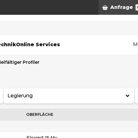
Anfrage
n
echnik
Online Services
M
ielfältiger Profiler
Legierung
OBERFLÄCHE
Eloxiert 15 My