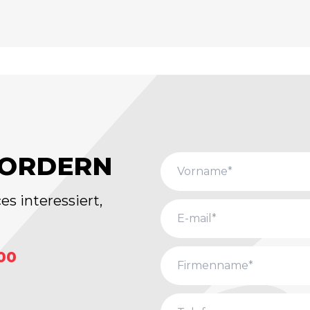
FORDERN
s interessiert,
500