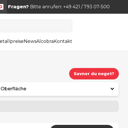
0
Fragen?
Bitte anrufen: +49 421 / 793 07-500
etallpreise
News
Alcobra
Kontakt
Savner du noget?
Oberfläche